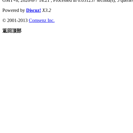
GMT+8, 2026-8-7 14:21
, Processed in 0.031257 second(s), 5 queries
Powered by
Discuz!
X3.2
© 2001-2013
Comsenz Inc.
返回顶部