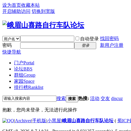
设为首页
收藏本站
开启辅助访问
切换到宽版
找回密码
自动登录
密码
新用户注册
登录
快捷导航
门户
Portal
论坛
BBS
群组
Group
家园
Space
排行榜
Ranklist
搜索
热搜:
活动
交友
discuz
搜索
抱歉，您尚未登录，无法进行此操作
|
Archiver
|
手机版
|
小黑屋
|
峨眉山喜路自行车队论坛
(
蜀ICP备