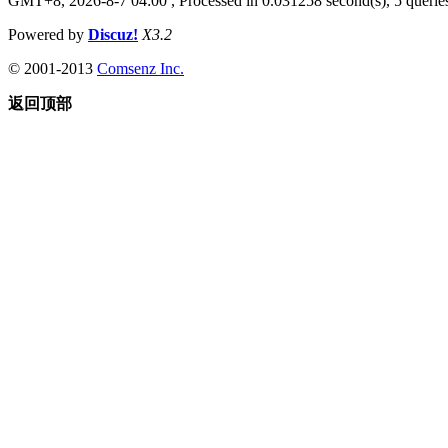
GMT+8, 2026-8-7 04:00
, Processed in 0.031258 second(s), 5 queries
Powered by
Discuz!
X3.2
© 2001-2013
Comsenz Inc.
返回顶部