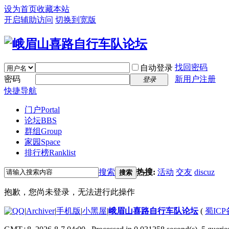
设为首页
收藏本站
开启辅助访问
切换到宽版
找回密码
自动登录
密码
新用户注册
登录
快捷导航
门户
Portal
论坛
BBS
群组
Group
家园
Space
排行榜
Ranklist
搜索
热搜:
活动
交友
discuz
搜索
抱歉，您尚未登录，无法进行此操作
|
Archiver
|
手机版
|
小黑屋
|
峨眉山喜路自行车队论坛
(
蜀ICP备