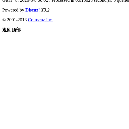
GMT+8, 2026-8-8 00:02
, Processed in 0.015628 second(s), 5 queries
Powered by
Discuz!
X3.2
© 2001-2013
Comsenz Inc.
返回顶部