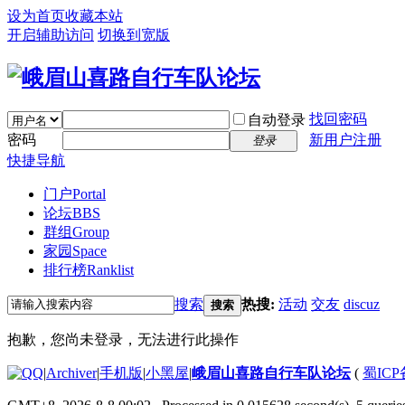
设为首页
收藏本站
开启辅助访问
切换到宽版
找回密码
自动登录
密码
新用户注册
登录
快捷导航
门户
Portal
论坛
BBS
群组
Group
家园
Space
排行榜
Ranklist
搜索
热搜:
活动
交友
discuz
搜索
抱歉，您尚未登录，无法进行此操作
|
Archiver
|
手机版
|
小黑屋
|
峨眉山喜路自行车队论坛
(
蜀ICP备