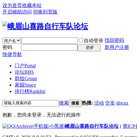
设为首页
收藏本站
开启辅助访问
切换到宽版
找回密码
自动登录
密码
新用户注册
登录
快捷导航
门户
Portal
论坛
BBS
群组
Group
家园
Space
排行榜
Ranklist
搜索
热搜:
活动
交友
discuz
搜索
抱歉，您尚未登录，无法进行此操作
|
Archiver
|
手机版
|
小黑屋
|
峨眉山喜路自行车队论坛
(
蜀ICP备