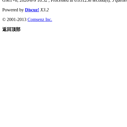
GMT+8, 2026-8-9 16:52
, Processed in 0.031258 second(s), 5 queries
Powered by
Discuz!
X3.2
© 2001-2013
Comsenz Inc.
返回顶部