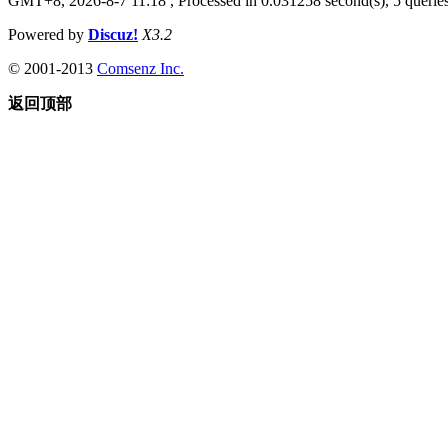
GMT+8, 2026-8-7 11:18
, Processed in 0.031258 second(s), 5 queries
Powered by
Discuz!
X3.2
© 2001-2013
Comsenz Inc.
返回顶部