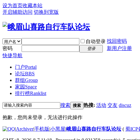
设为首页
收藏本站
开启辅助访问
切换到宽版
找回密码
自动登录
密码
新用户注册
登录
快捷导航
门户
Portal
论坛
BBS
群组
Group
家园
Space
排行榜
Ranklist
搜索
热搜:
活动
交友
discuz
搜索
抱歉，您尚未登录，无法进行此操作
|
Archiver
|
手机版
|
小黑屋
|
峨眉山喜路自行车队论坛
(
蜀ICP备