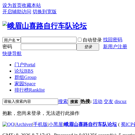
设为首页
收藏本站
开启辅助访问
切换到宽版
找回密码
自动登录
密码
新用户注册
登录
快捷导航
门户
Portal
论坛
BBS
群组
Group
家园
Space
排行榜
Ranklist
搜索
热搜:
活动
交友
discuz
搜索
抱歉，您尚未登录，无法进行此操作
|
Archiver
|
手机版
|
小黑屋
|
峨眉山喜路自行车队论坛
(
蜀ICP备