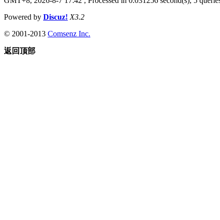
GMT+8, 2026-8-7 17:42
, Processed in 0.031256 second(s), 5 queries
Powered by
Discuz!
X3.2
© 2001-2013
Comsenz Inc.
返回顶部