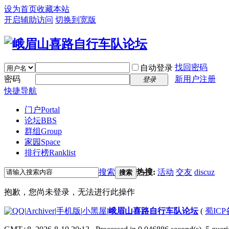
设为首页
收藏本站
开启辅助访问
切换到宽版
找回密码
自动登录
密码
新用户注册
登录
快捷导航
门户
Portal
论坛
BBS
群组
Group
家园
Space
排行榜
Ranklist
搜索
热搜:
活动
交友
discuz
搜索
抱歉，您尚未登录，无法进行此操作
|
Archiver
|
手机版
|
小黑屋
|
峨眉山喜路自行车队论坛
(
蜀ICP备