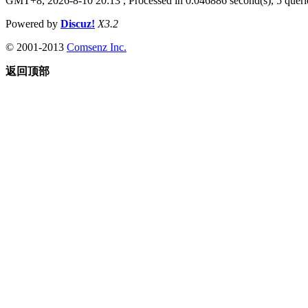
GMT+8, 2026-8-10 20:13
, Processed in 0.046886 second(s), 5 querie
Powered by
Discuz!
X3.2
© 2001-2013
Comsenz Inc.
返回顶部