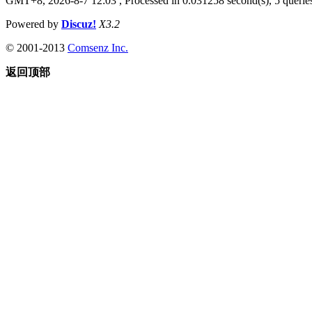
GMT+8, 2026-8-7 12:03
, Processed in 0.031258 second(s), 5 queries
Powered by
Discuz!
X3.2
© 2001-2013
Comsenz Inc.
返回顶部