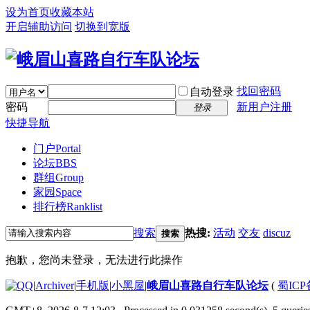
设为首页
收藏本站
开启辅助访问
切换到宽版
找回密码
自动登录
密码
新用户注册
登录
快捷导航
门户
Portal
论坛
BBS
群组
Group
家园
Space
排行榜
Ranklist
搜索
热搜:
活动
交友
discuz
搜索
抱歉，您尚未登录，无法进行此操作
|
Archiver
|
手机版
|
小黑屋
|
峨眉山喜路自行车队论坛
(
蜀ICP备