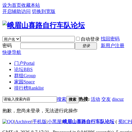
设为首页
收藏本站
开启辅助访问
切换到宽版
找回密码
自动登录
密码
新用户注册
登录
快捷导航
门户
Portal
论坛
BBS
群组
Group
家园
Space
排行榜
Ranklist
搜索
热搜:
活动
交友
discuz
搜索
抱歉，您尚未登录，无法进行此操作
|
Archiver
|
手机版
|
小黑屋
|
峨眉山喜路自行车队论坛
(
蜀ICP备