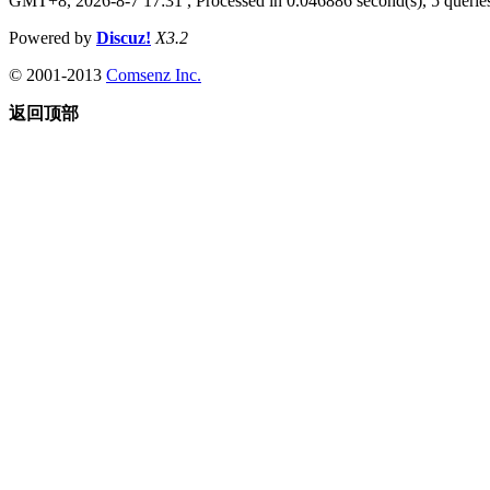
GMT+8, 2026-8-7 17:31
, Processed in 0.046886 second(s), 5 queries
Powered by
Discuz!
X3.2
© 2001-2013
Comsenz Inc.
返回顶部