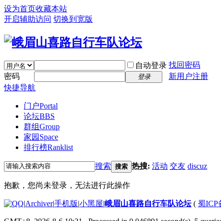
设为首页
收藏本站
开启辅助访问
切换到宽版
找回密码
自动登录
密码
新用户注册
登录
快捷导航
门户
Portal
论坛
BBS
群组
Group
家园
Space
排行榜
Ranklist
搜索
热搜:
活动
交友
discuz
搜索
抱歉，您尚未登录，无法进行此操作
|
Archiver
|
手机版
|
小黑屋
|
峨眉山喜路自行车队论坛
(
蜀ICP备