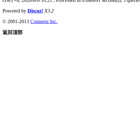
GMT+8, 2026-8-6 10:21
, Processed in 0.046891 second(s), 5 queries
Powered by
Discuz!
X3.2
© 2001-2013
Comsenz Inc.
返回顶部