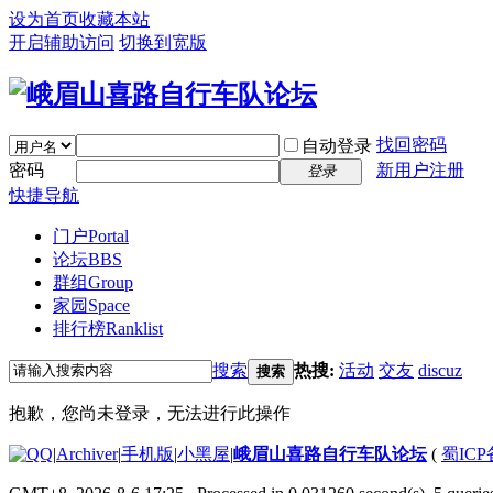
设为首页
收藏本站
开启辅助访问
切换到宽版
找回密码
自动登录
密码
新用户注册
登录
快捷导航
门户
Portal
论坛
BBS
群组
Group
家园
Space
排行榜
Ranklist
搜索
热搜:
活动
交友
discuz
搜索
抱歉，您尚未登录，无法进行此操作
|
Archiver
|
手机版
|
小黑屋
|
峨眉山喜路自行车队论坛
(
蜀ICP备