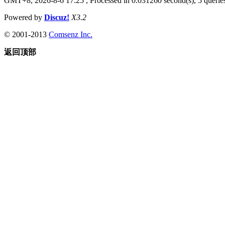
GMT+8, 2026-8-6 17:25
, Processed in 0.031260 second(s), 5 queries
Powered by
Discuz!
X3.2
© 2001-2013
Comsenz Inc.
返回顶部