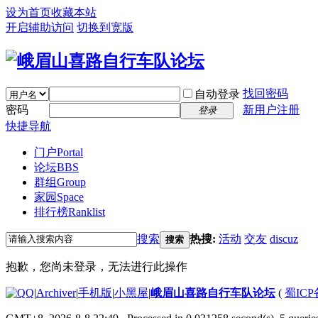
设为首页
收藏本站
开启辅助访问
切换到宽版
找回密码
自动登录
密码
新用户注册
登录
快捷导航
门户
Portal
论坛
BBS
群组
Group
家园
Space
排行榜
Ranklist
搜索
热搜:
活动
交友
discuz
搜索
抱歉，您尚未登录，无法进行此操作
|
Archiver
|
手机版
|
小黑屋
|
峨眉山喜路自行车队论坛
(
蜀ICP备