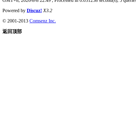
GMT+8, 2026-8-8 22:49
, Processed in 0.031258 second(s), 5 queries
Powered by
Discuz!
X3.2
© 2001-2013
Comsenz Inc.
返回顶部