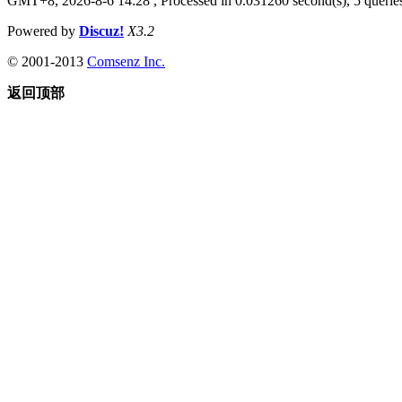
GMT+8, 2026-8-6 14:28
, Processed in 0.031260 second(s), 5 queries
Powered by
Discuz!
X3.2
© 2001-2013
Comsenz Inc.
返回顶部