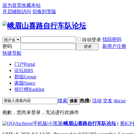
设为首页
收藏本站
开启辅助访问
切换到宽版
找回密码
自动登录
密码
新用户注册
登录
快捷导航
门户
Portal
论坛
BBS
群组
Group
家园
Space
排行榜
Ranklist
搜索
热搜:
活动
交友
discuz
搜索
抱歉，您尚未登录，无法进行此操作
|
Archiver
|
手机版
|
小黑屋
|
峨眉山喜路自行车队论坛
(
蜀ICP备