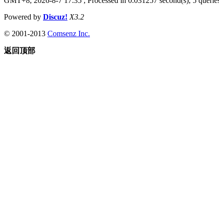
GMT+8, 2026-8-7 17:35
, Processed in 0.031257 second(s), 5 queries
Powered by
Discuz!
X3.2
© 2001-2013
Comsenz Inc.
返回顶部