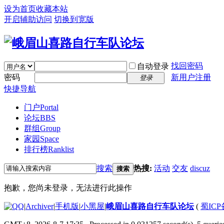
设为首页
收藏本站
开启辅助访问
切换到宽版
找回密码
自动登录
密码
新用户注册
登录
快捷导航
门户
Portal
论坛
BBS
群组
Group
家园
Space
排行榜
Ranklist
搜索
热搜:
活动
交友
discuz
搜索
抱歉，您尚未登录，无法进行此操作
|
Archiver
|
手机版
|
小黑屋
|
峨眉山喜路自行车队论坛
(
蜀ICP备