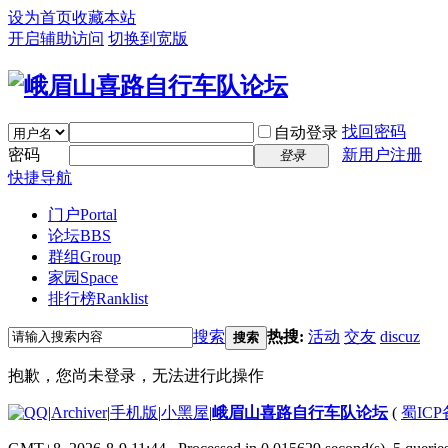
设为首页
收藏本站
开启辅助访问
切换到宽版
找回密码
自动登录
密码
新用户注册
登录
快捷导航
门户
Portal
论坛
BBS
群组
Group
家园
Space
排行榜
Ranklist
搜索
热搜:
活动
交友
discuz
搜索
抱歉，您尚未登录，无法进行此操作
|
Archiver
|
手机版
|
小黑屋
|
峨眉山喜路自行车队论坛
(
蜀ICP备