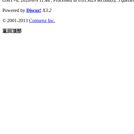
GMT+8, 2026-8-9 11:44
, Processed in 0.015629 second(s), 5 queries
Powered by
Discuz!
X3.2
© 2001-2013
Comsenz Inc.
返回顶部