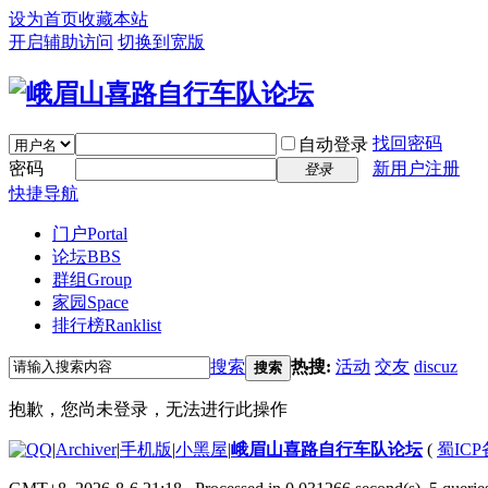
设为首页
收藏本站
开启辅助访问
切换到宽版
找回密码
自动登录
密码
新用户注册
登录
快捷导航
门户
Portal
论坛
BBS
群组
Group
家园
Space
排行榜
Ranklist
搜索
热搜:
活动
交友
discuz
搜索
抱歉，您尚未登录，无法进行此操作
|
Archiver
|
手机版
|
小黑屋
|
峨眉山喜路自行车队论坛
(
蜀ICP备