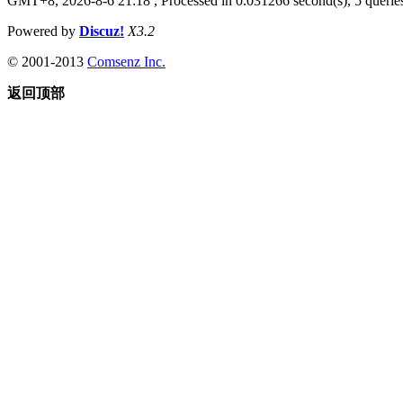
GMT+8, 2026-8-6 21:18
, Processed in 0.031266 second(s), 5 queries
Powered by
Discuz!
X3.2
© 2001-2013
Comsenz Inc.
返回顶部