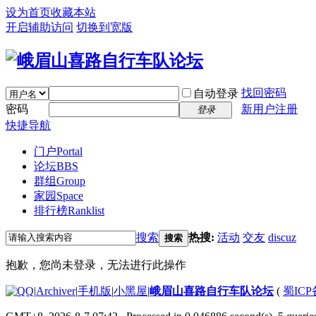
设为首页
收藏本站
开启辅助访问
切换到宽版
找回密码
自动登录
密码
新用户注册
登录
快捷导航
门户
Portal
论坛
BBS
群组
Group
家园
Space
排行榜
Ranklist
搜索
热搜:
活动
交友
discuz
搜索
抱歉，您尚未登录，无法进行此操作
|
Archiver
|
手机版
|
小黑屋
|
峨眉山喜路自行车队论坛
(
蜀ICP备