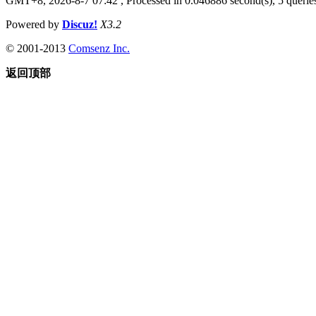
GMT+8, 2026-8-7 07:42
, Processed in 0.046886 second(s), 5 queries
Powered by
Discuz!
X3.2
© 2001-2013
Comsenz Inc.
返回顶部