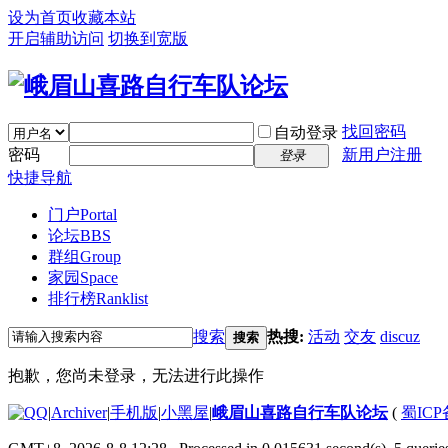
设为首页
收藏本站
开启辅助访问
切换到宽版
找回密码
自动登录
密码
新用户注册
登录
快捷导航
门户
Portal
论坛
BBS
群组
Group
家园
Space
排行榜
Ranklist
搜索
热搜:
活动
交友
discuz
搜索
抱歉，您尚未登录，无法进行此操作
|
Archiver
|
手机版
|
小黑屋
|
峨眉山喜路自行车队论坛
(
蜀ICP备