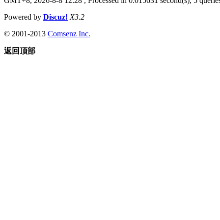
GMT+8, 2026-8-8 12:28
, Processed in 0.015631 second(s), 5 queries
Powered by
Discuz!
X3.2
© 2001-2013
Comsenz Inc.
返回顶部