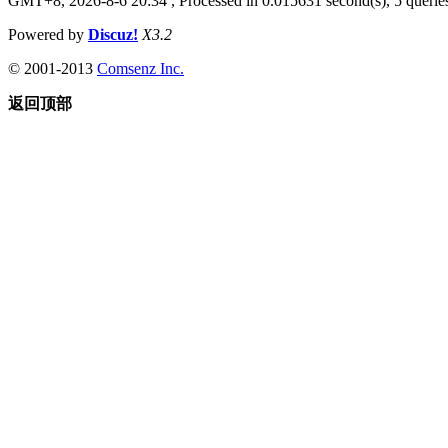
GMT+8, 2026-8-6 20:34
, Processed in 0.015631 second(s), 5 queries
Powered by
Discuz!
X3.2
© 2001-2013
Comsenz Inc.
返回顶部