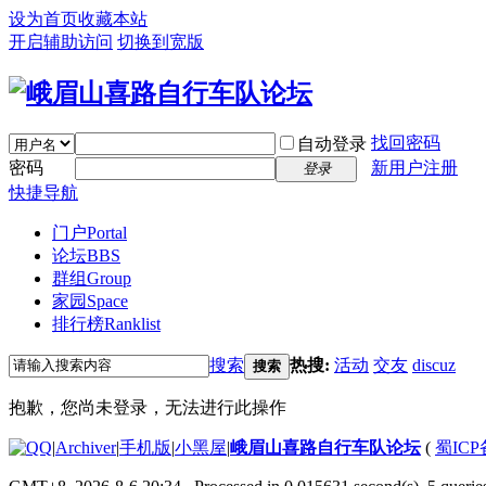
设为首页
收藏本站
开启辅助访问
切换到宽版
找回密码
自动登录
密码
新用户注册
登录
快捷导航
门户
Portal
论坛
BBS
群组
Group
家园
Space
排行榜
Ranklist
搜索
热搜:
活动
交友
discuz
搜索
抱歉，您尚未登录，无法进行此操作
|
Archiver
|
手机版
|
小黑屋
|
峨眉山喜路自行车队论坛
(
蜀ICP备