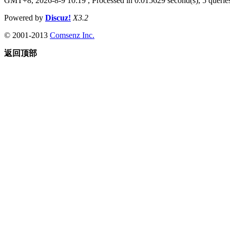
GMT+8, 2026-8-9 10:19
, Processed in 0.015629 second(s), 5 queries
Powered by
Discuz!
X3.2
© 2001-2013
Comsenz Inc.
返回顶部