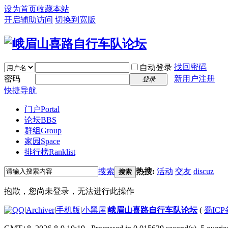
设为首页
收藏本站
开启辅助访问
切换到宽版
找回密码
自动登录
密码
新用户注册
登录
快捷导航
门户
Portal
论坛
BBS
群组
Group
家园
Space
排行榜
Ranklist
搜索
热搜:
活动
交友
discuz
搜索
抱歉，您尚未登录，无法进行此操作
|
Archiver
|
手机版
|
小黑屋
|
峨眉山喜路自行车队论坛
(
蜀ICP备