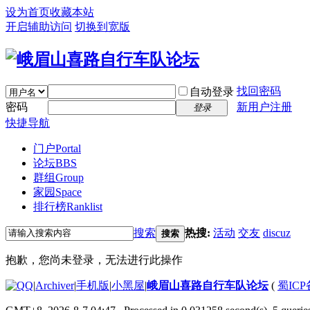
设为首页
收藏本站
开启辅助访问
切换到宽版
找回密码
自动登录
密码
新用户注册
登录
快捷导航
门户
Portal
论坛
BBS
群组
Group
家园
Space
排行榜
Ranklist
搜索
热搜:
活动
交友
discuz
搜索
抱歉，您尚未登录，无法进行此操作
|
Archiver
|
手机版
|
小黑屋
|
峨眉山喜路自行车队论坛
(
蜀ICP备