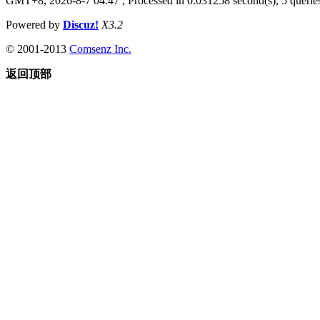
GMT+8, 2026-8-7 04:47
, Processed in 0.031258 second(s), 5 queries
Powered by
Discuz!
X3.2
© 2001-2013
Comsenz Inc.
返回顶部