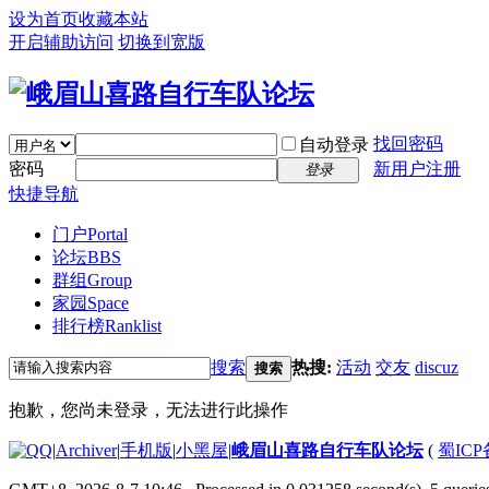
设为首页
收藏本站
开启辅助访问
切换到宽版
找回密码
自动登录
密码
新用户注册
登录
快捷导航
门户
Portal
论坛
BBS
群组
Group
家园
Space
排行榜
Ranklist
搜索
热搜:
活动
交友
discuz
搜索
抱歉，您尚未登录，无法进行此操作
|
Archiver
|
手机版
|
小黑屋
|
峨眉山喜路自行车队论坛
(
蜀ICP备