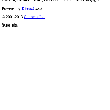
GMT+8, 2026-8-7 10:46
, Processed in 0.031258 second(s), 5 queries
Powered by
Discuz!
X3.2
© 2001-2013
Comsenz Inc.
返回顶部