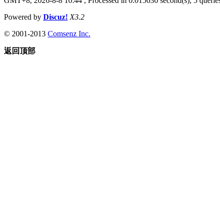
GMT+8, 2026-8-8 10:44
, Processed in 0.015630 second(s), 5 queries
Powered by
Discuz!
X3.2
© 2001-2013
Comsenz Inc.
返回顶部