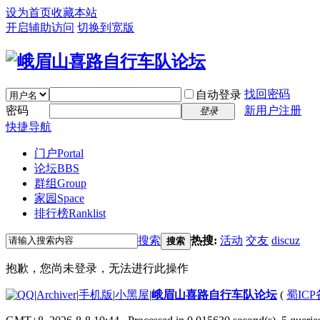
设为首页
收藏本站
开启辅助访问
切换到宽版
找回密码
自动登录
密码
新用户注册
登录
快捷导航
门户
Portal
论坛
BBS
群组
Group
家园
Space
排行榜
Ranklist
搜索
热搜:
活动
交友
discuz
搜索
抱歉，您尚未登录，无法进行此操作
|
Archiver
|
手机版
|
小黑屋
|
峨眉山喜路自行车队论坛
(
蜀ICP备