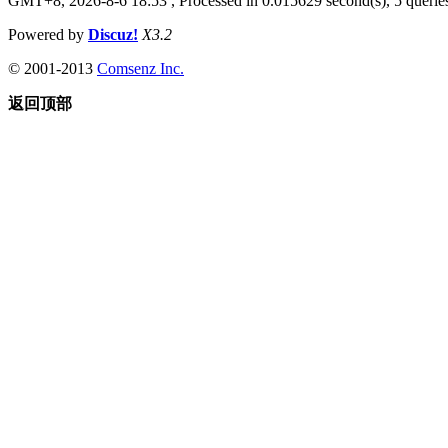
GMT+8, 2026-8-6 18:53
, Processed in 0.015629 second(s), 5 queries
Powered by
Discuz!
X3.2
© 2001-2013
Comsenz Inc.
返回顶部