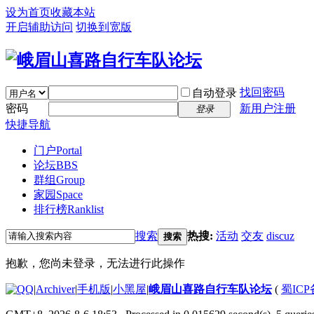
设为首页
收藏本站
开启辅助访问
切换到宽版
找回密码
自动登录
密码
新用户注册
登录
快捷导航
门户
Portal
论坛
BBS
群组
Group
家园
Space
排行榜
Ranklist
搜索
热搜:
活动
交友
discuz
搜索
抱歉，您尚未登录，无法进行此操作
|
Archiver
|
手机版
|
小黑屋
|
峨眉山喜路自行车队论坛
(
蜀ICP备