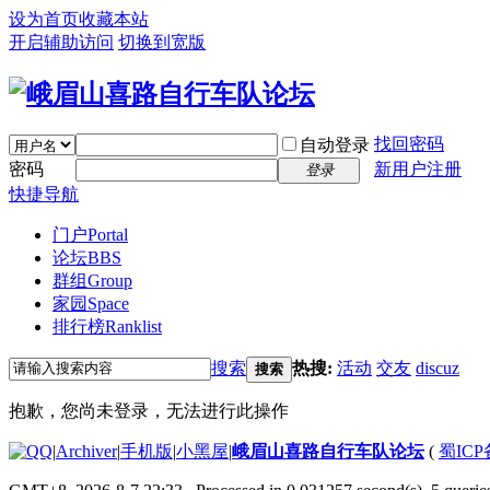
设为首页
收藏本站
开启辅助访问
切换到宽版
找回密码
自动登录
密码
新用户注册
登录
快捷导航
门户
Portal
论坛
BBS
群组
Group
家园
Space
排行榜
Ranklist
搜索
热搜:
活动
交友
discuz
搜索
抱歉，您尚未登录，无法进行此操作
|
Archiver
|
手机版
|
小黑屋
|
峨眉山喜路自行车队论坛
(
蜀ICP备