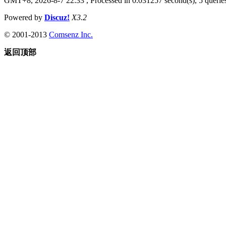
GMT+8, 2026-8-7 22:33
, Processed in 0.031257 second(s), 5 queries
Powered by
Discuz!
X3.2
© 2001-2013
Comsenz Inc.
返回顶部