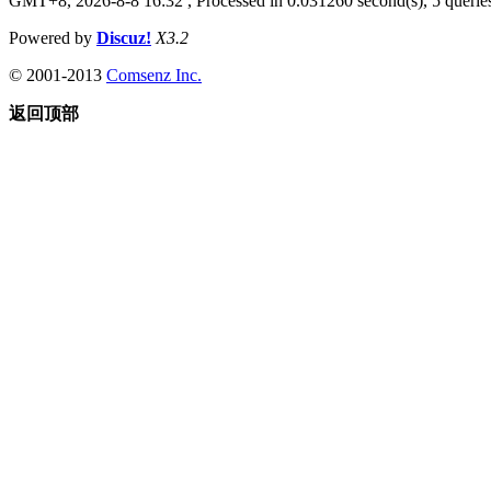
GMT+8, 2026-8-8 16:32
, Processed in 0.031260 second(s), 5 queries
Powered by
Discuz!
X3.2
© 2001-2013
Comsenz Inc.
返回顶部