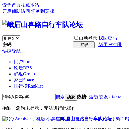
设为首页
收藏本站
开启辅助访问
切换到宽版
找回密码
自动登录
密码
新用户注册
登录
快捷导航
门户
Portal
论坛
BBS
群组
Group
家园
Space
排行榜
Ranklist
搜索
热搜:
活动
交友
discuz
搜索
抱歉，您尚未登录，无法进行此操作
|
Archiver
|
手机版
|
小黑屋
|
峨眉山喜路自行车队论坛
(
蜀ICP备