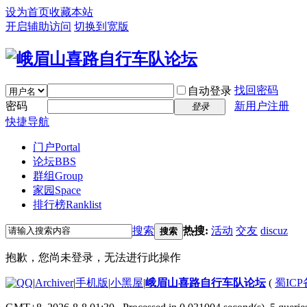
设为首页
收藏本站
开启辅助访问
切换到宽版
找回密码
自动登录
密码
新用户注册
登录
快捷导航
门户
Portal
论坛
BBS
群组
Group
家园
Space
排行榜
Ranklist
搜索
热搜:
活动
交友
discuz
搜索
抱歉，您尚未登录，无法进行此操作
|
Archiver
|
手机版
|
小黑屋
|
峨眉山喜路自行车队论坛
(
蜀ICP备