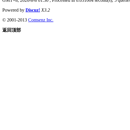
GMT+8, 2026-8-8 01:30
, Processed in 0.031004 second(s), 5 queries
Powered by
Discuz!
X3.2
© 2001-2013
Comsenz Inc.
返回顶部