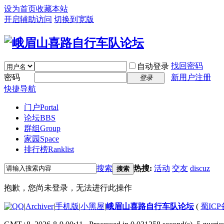
设为首页
收藏本站
开启辅助访问
切换到宽版
找回密码
自动登录
密码
新用户注册
登录
快捷导航
门户
Portal
论坛
BBS
群组
Group
家园
Space
排行榜
Ranklist
搜索
热搜:
活动
交友
discuz
搜索
抱歉，您尚未登录，无法进行此操作
|
Archiver
|
手机版
|
小黑屋
|
峨眉山喜路自行车队论坛
(
蜀ICP备