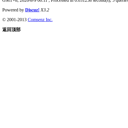
GMT+8, 2026-8-9 00:11
, Processed in 0.031258 second(s), 5 queries
Powered by
Discuz!
X3.2
© 2001-2013
Comsenz Inc.
返回顶部