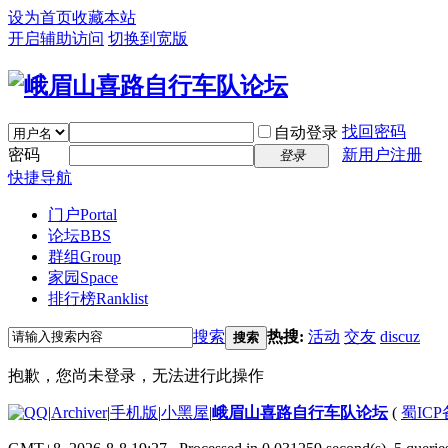
设为首页
收藏本站
开启辅助访问
切换到宽版
找回密码
自动登录
密码
新用户注册
登录
快捷导航
门户
Portal
论坛
BBS
群组
Group
家园
Space
排行榜
Ranklist
搜索
热搜:
活动
交友
discuz
搜索
抱歉，您尚未登录，无法进行此操作
|
Archiver
|
手机版
|
小黑屋
|
峨眉山喜路自行车队论坛
(
蜀ICP备