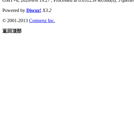
GMT+8, 2026-8-8 19:27
, Processed in 0.031259 second(s), 5 queries
Powered by
Discuz!
X3.2
© 2001-2013
Comsenz Inc.
返回顶部