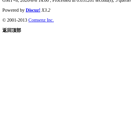
GMT+8, 2026-8-8 14:00
, Processed in 0.031261 second(s), 5 queries
Powered by
Discuz!
X3.2
© 2001-2013
Comsenz Inc.
返回顶部