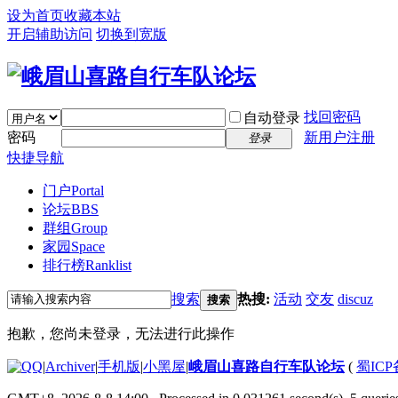
设为首页
收藏本站
开启辅助访问
切换到宽版
找回密码
自动登录
密码
新用户注册
登录
快捷导航
门户
Portal
论坛
BBS
群组
Group
家园
Space
排行榜
Ranklist
搜索
热搜:
活动
交友
discuz
搜索
抱歉，您尚未登录，无法进行此操作
|
Archiver
|
手机版
|
小黑屋
|
峨眉山喜路自行车队论坛
(
蜀ICP备