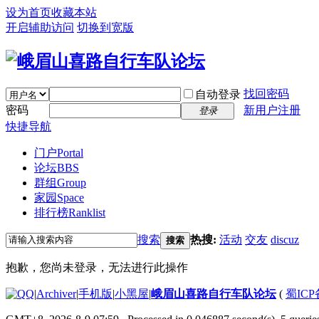
设为首页
收藏本站
开启辅助访问
切换到宽版
找回密码
自动登录
密码
新用户注册
登录
快捷导航
门户
Portal
论坛
BBS
群组
Group
家园
Space
排行榜
Ranklist
搜索
热搜:
活动
交友
discuz
搜索
抱歉，您尚未登录，无法进行此操作
|
Archiver
|
手机版
|
小黑屋
|
峨眉山喜路自行车队论坛
(
蜀ICP备