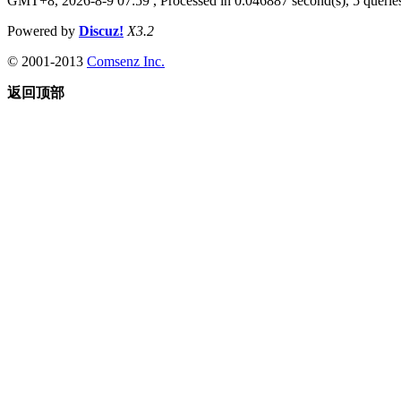
GMT+8, 2026-8-9 07:59
, Processed in 0.046887 second(s), 5 queries
Powered by
Discuz!
X3.2
© 2001-2013
Comsenz Inc.
返回顶部