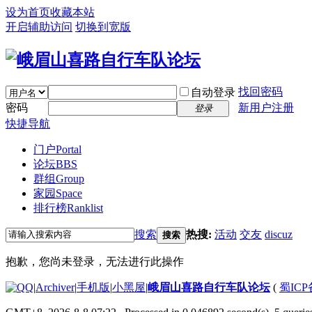
设为首页
收藏本站
开启辅助访问
切换到宽版
找回密码
自动登录
密码
新用户注册
登录
快捷导航
门户
Portal
论坛
BBS
群组
Group
家园
Space
排行榜
Ranklist
搜索
热搜:
活动
交友
discuz
搜索
抱歉，您尚未登录，无法进行此操作
|
Archiver
|
手机版
|
小黑屋
|
峨眉山喜路自行车队论坛
(
蜀ICP备