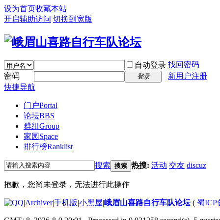
设为首页
收藏本站
开启辅助访问
切换到宽版
找回密码
自动登录
密码
新用户注册
登录
快捷导航
门户
Portal
论坛
BBS
群组
Group
家园
Space
排行榜
Ranklist
搜索
热搜:
活动
交友
discuz
搜索
抱歉，您尚未登录，无法进行此操作
|
Archiver
|
手机版
|
小黑屋
|
峨眉山喜路自行车队论坛
(
蜀ICP备