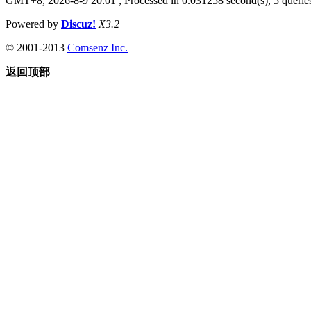
GMT+8, 2026-8-9 20:01
, Processed in 0.031258 second(s), 5 queries
Powered by
Discuz!
X3.2
© 2001-2013
Comsenz Inc.
返回顶部