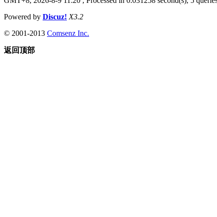
GMT+8, 2026-8-9 11:20
, Processed in 0.031258 second(s), 5 queries
Powered by
Discuz!
X3.2
© 2001-2013
Comsenz Inc.
返回顶部