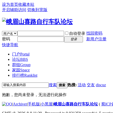
设为首页
收藏本站
开启辅助访问
切换到宽版
找回密码
自动登录
密码
新用户注册
登录
快捷导航
门户
Portal
论坛
BBS
群组
Group
家园
Space
排行榜
Ranklist
搜索
热搜:
活动
交友
discuz
搜索
抱歉，您尚未登录，无法进行此操作
|
Archiver
|
手机版
|
小黑屋
|
峨眉山喜路自行车队论坛
(
蜀ICP备