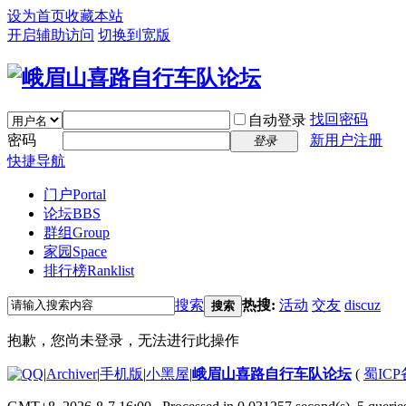
设为首页
收藏本站
开启辅助访问
切换到宽版
找回密码
自动登录
密码
新用户注册
登录
快捷导航
门户
Portal
论坛
BBS
群组
Group
家园
Space
排行榜
Ranklist
搜索
热搜:
活动
交友
discuz
搜索
抱歉，您尚未登录，无法进行此操作
|
Archiver
|
手机版
|
小黑屋
|
峨眉山喜路自行车队论坛
(
蜀ICP备