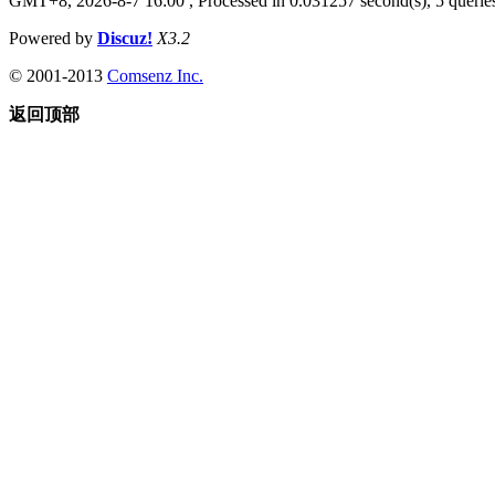
GMT+8, 2026-8-7 16:00
, Processed in 0.031257 second(s), 5 queries
Powered by
Discuz!
X3.2
© 2001-2013
Comsenz Inc.
返回顶部