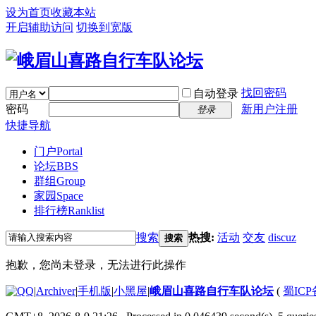
设为首页
收藏本站
开启辅助访问
切换到宽版
找回密码
自动登录
密码
新用户注册
登录
快捷导航
门户
Portal
论坛
BBS
群组
Group
家园
Space
排行榜
Ranklist
搜索
热搜:
活动
交友
discuz
搜索
抱歉，您尚未登录，无法进行此操作
|
Archiver
|
手机版
|
小黑屋
|
峨眉山喜路自行车队论坛
(
蜀ICP备