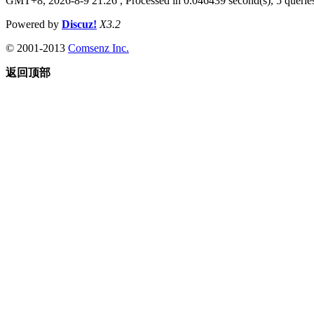
GMT+8, 2026-8-9 21:26
, Processed in 0.046439 second(s), 5 queries
Powered by
Discuz!
X3.2
© 2001-2013
Comsenz Inc.
返回顶部