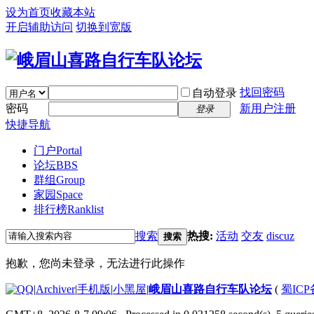
设为首页
收藏本站
开启辅助访问
切换到宽版
找回密码
自动登录
密码
新用户注册
登录
快捷导航
门户
Portal
论坛
BBS
群组
Group
家园
Space
排行榜
Ranklist
搜索
热搜:
活动
交友
discuz
搜索
抱歉，您尚未登录，无法进行此操作
|
Archiver
|
手机版
|
小黑屋
|
峨眉山喜路自行车队论坛
(
蜀ICP备