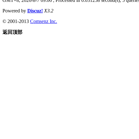
GMT+8, 2026-8-7 09:06
, Processed in 0.031258 second(s), 5 queries
Powered by
Discuz!
X3.2
© 2001-2013
Comsenz Inc.
返回顶部