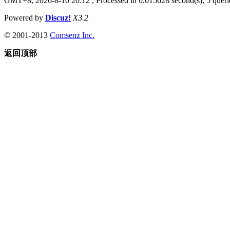
GMT+8, 2026-8-10 20:12
, Processed in 0.015628 second(s), 5 querie
Powered by
Discuz!
X3.2
© 2001-2013
Comsenz Inc.
返回顶部