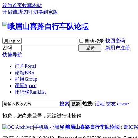
设为首页
收藏本站
开启辅助访问
切换到宽版
找回密码
自动登录
密码
新用户注册
登录
快捷导航
门户
Portal
论坛
BBS
群组
Group
家园
Space
排行榜
Ranklist
搜索
热搜:
活动
交友
discuz
搜索
抱歉，您尚未登录，无法进行此操作
|
Archiver
|
手机版
|
小黑屋
|
峨眉山喜路自行车队论坛
(
蜀ICP备