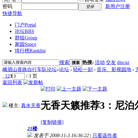
密码
新用户注册
登录
快捷导航
门户
Portal
论坛
BBS
群组
Group
家园
Space
排行榜
Ranklist
搜索
热搜:
活动
交友
discuz
搜索
峨眉山喜路自行车队论坛
»
论坛
›
轻松一刻
›
音乐、影视园地
›
1
2
3
/ 3 页
返回列表
无香天籁推荐3：尼泊
楼主:
真水无香
[复制链接]
21
楼
发表于 2008-11-3 16:36:22
|
只看该作者