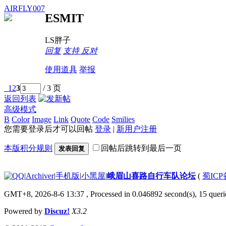
AIRFLY007
ESMIT
LS胖子
回复
支持
反对
使用道具
举报
1
2
3
/ 3 页
返回列表
高级模式
B
Color
Image
Link
Quote
Code
Smilies
您需要登录后才可以回帖
登录
|
新用户注册
本版积分规则
回帖后跳转到最后一页
发表回复
|
Archiver
|
手机版
|
小黑屋
|
峨眉山喜路自行车队论坛
(
蜀ICP备
GMT+8, 2026-8-6 13:37
, Processed in 0.046892 second(s), 15 querie
Powered by
Discuz!
X3.2