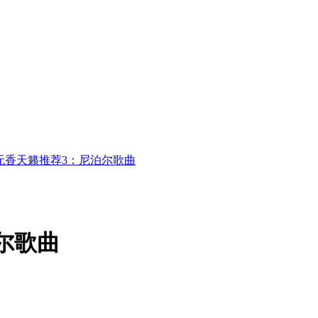
无香天籁推荐3：尼泊尔歌曲
尔歌曲