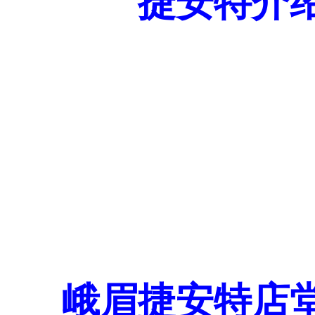
捷安特介
峨眉捷安特店