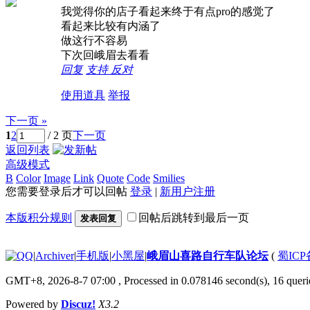
我觉得你的店子看起来终于有点pro的感觉了
看起来比较有内涵了
做这行不容易
下次回峨眉去看看
回复
支持
反对
使用道具
举报
下一页 »
1
2
/ 2 页
下一页
返回列表
高级模式
B
Color
Image
Link
Quote
Code
Smilies
您需要登录后才可以回帖
登录
|
新用户注册
本版积分规则
回帖后跳转到最后一页
发表回复
|
Archiver
|
手机版
|
小黑屋
|
峨眉山喜路自行车队论坛
(
蜀ICP备
GMT+8, 2026-8-7 07:00
, Processed in 0.078146 second(s), 16 querie
Powered by
Discuz!
X3.2