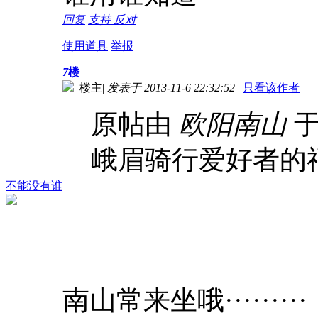
回复
支持
反对
使用道具
举报
7
楼
楼主
|
发表于 2013-11-6 22:32:52
|
只看该作者
原帖由
欧阳南山
于 
峨眉骑行爱好者的
不能没有谁
南山常来坐哦·········