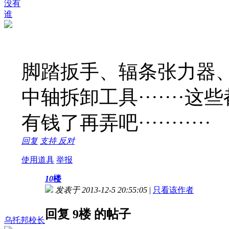
没有
谁
脚踏扳手、辐条张力器
中轴拆卸工具·······这
有钱了再弄吧···········
回复
支持
反对
使用道具
举报
10
楼
发表于 2013-12-5 20:55:05
|
只看该作者
回复 9楼 的帖子
乌托邦校长