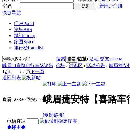
密码
新用户注册
登录
快捷导航
门户
Portal
论坛
BBS
群组
Group
家园
Space
排行榜
Ranklist
搜索
热搜:
活动
交友
discuz
搜索
峨眉山喜路自行车队论坛
»
论坛
›
讨论区
›
活动公告
›
峨眉捷安
1
2
/ 2 页
下一页
返回列表
峨眉捷安特【喜路车
查看:
28320
|
回复:
10
[复制链接]
电梯直达
◆楼主◆