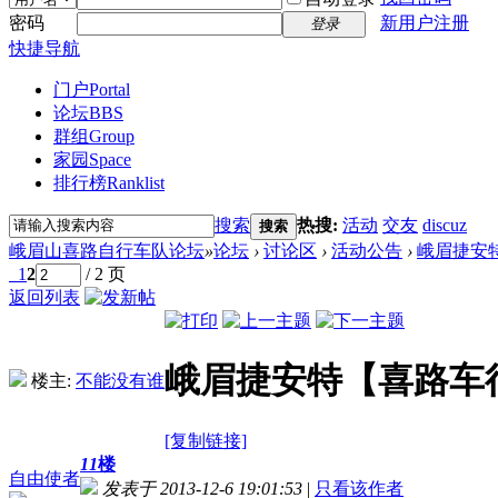
密码
新用户注册
登录
快捷导航
门户
Portal
论坛
BBS
群组
Group
家园
Space
排行榜
Ranklist
搜索
热搜:
活动
交友
discuz
搜索
峨眉山喜路自行车队论坛
»
论坛
›
讨论区
›
活动公告
›
峨眉捷安
1
2
/ 2 页
返回列表
峨眉捷安特【喜路车
楼主:
不能没有谁
[复制链接]
11
楼
自由使者
发表于 2013-12-6 19:01:53
|
只看该作者