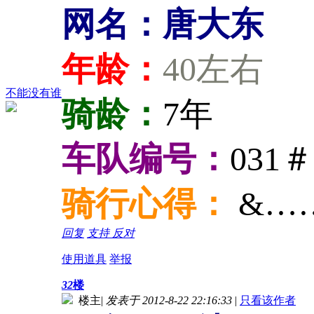
网名：唐大东
年龄：
40左右
不能没有谁
骑龄：
7年
车队编号：
031＃
骑行心得：
&…
回复
支持
反对
使用道具
举报
32
楼
楼主
|
发表于 2012-8-22 22:16:33
|
只看该作者