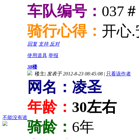
车队编号：
037＃
骑行心得：
开心.
回复
支持
反对
使用道具
举报
38
楼
楼主
|
发表于 2012-8-23 08:45:08
|
只看该作者
网名：凌圣
年龄：
30
左右
不能没有谁
骑龄：
6年