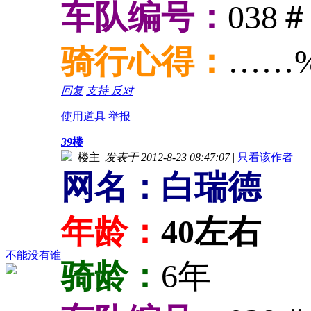
车队编号：
038＃
骑行心得：
……
回复
支持
反对
使用道具
举报
39
楼
楼主
|
发表于 2012-8-23 08:47:07
|
只看该作者
网名：白瑞德
年龄：
40左右
不能没有谁
骑龄：
6年