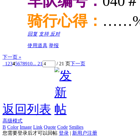
车队编号：
040＃
骑行心得：
……
回复
支持
反对
使用道具
举报
下一页 »
1
2
3
4
5
6
7
8
9
10
... 21
/ 21 页
下一页
返回列表
高级模式
B
Color
Image
Link
Quote
Code
Smilies
您需要登录后才可以回帖
登录
|
新用户注册