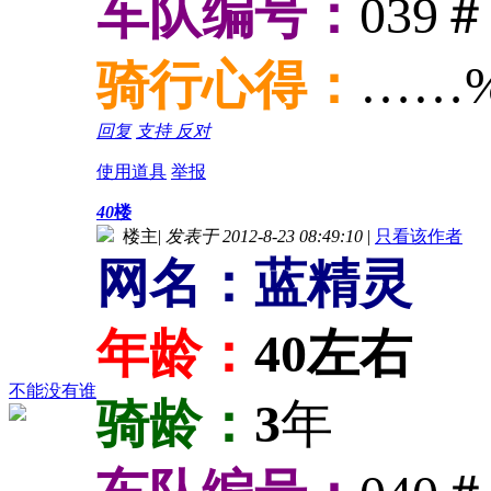
车队编号：
039＃
骑行心得：
……
回复
支持
反对
使用道具
举报
40
楼
楼主
|
发表于 2012-8-23 08:49:10
|
只看该作者
网名：蓝精灵
年龄：
40左右
不能没有谁
骑龄：
3
年