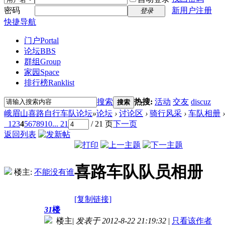
密码
新用户注册
登录
快捷导航
门户
Portal
论坛
BBS
群组
Group
家园
Space
排行榜
Ranklist
搜索
热搜:
活动
交友
discuz
搜索
峨眉山喜路自行车队论坛
»
论坛
›
讨论区
›
骑行风采
›
车队相册
›
1
2
3
4
5
6
7
8
9
10
... 21
/ 21 页
下一页
返回列表
喜路车队队员相册
楼主:
不能没有谁
[复制链接]
31
楼
楼主
|
发表于 2012-8-22 21:19:32
|
只看该作者