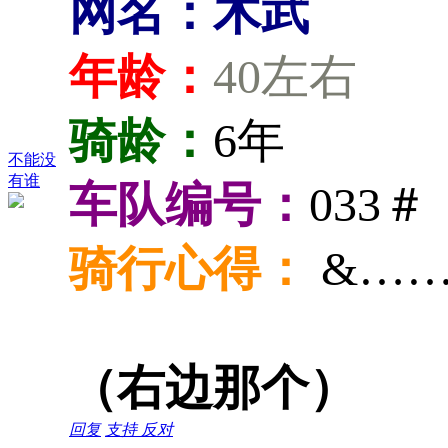
网名：木武
年龄：
40左右
骑龄：
6年
不能没
有谁
车队编号：
033＃
骑行心得：
&…
（右边那个）
回复
支持
反对