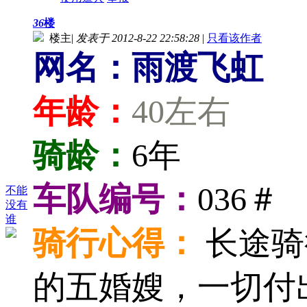
36
楼
楼主
|
发表于 2012-8-22 22:58:28
|
只看该作者
网名：雨渡飞虹
年龄：
40左右
骑龄：
6年
车队编号：
036＃
不能
没有
谁
骑行心得：
长途骑
的五婚嫂，一切付