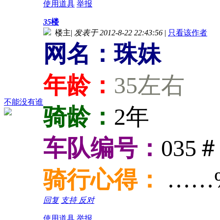
使用道具
举报
35
楼
楼主
|
发表于 2012-8-22 22:43:56
|
只看该作者
网名：珠妹
年龄：
35左右
不能没有谁
骑龄：
2年
车队编号：
035＃
骑行心得：
……
回复
支持
反对
使用道具
举报