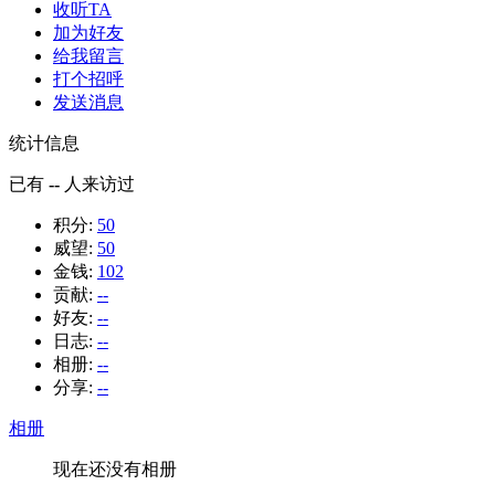
收听TA
加为好友
给我留言
打个招呼
发送消息
统计信息
已有
--
人来访过
积分:
50
威望:
50
金钱:
102
贡献:
--
好友:
--
日志:
--
相册:
--
分享:
--
相册
现在还没有相册