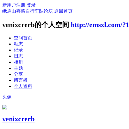
新用户注册
登录
峨眉山喜路自行车队论坛
返回首页
venixcrerb的个人空间
http://emsxl.com/?
空间首页
动态
记录
日志
相册
主题
分享
留言板
个人资料
头像
venixcrerb